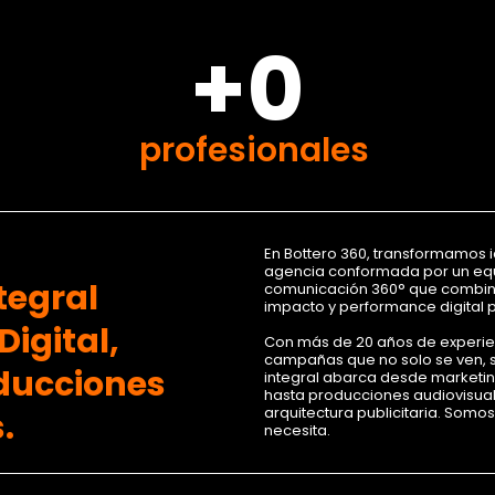
+0
profesionales
En Bottero 360, transformamos 
agencia conformada por un equ
tegral
comunicación 360° que combina 
impacto y performance digital 
igital,
Con más de 20 años de experi
campañas que no solo se ven, s
oducciones
integral abarca desde marketing
hasta producciones audiovisua
arquitectura publicitaria. Somo
.
necesita.