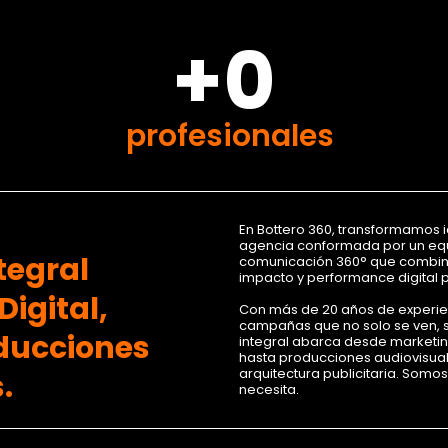
+0
profesionales
En Bottero 360, transformamos 
agencia conformada por un equ
tegral
comunicación 360° que combina 
impacto y performance digital 
igital,
Con más de 20 años de experi
campañas que no solo se ven, s
oducciones
integral abarca desde marketing
hasta producciones audiovisua
arquitectura publicitaria. Somo
.
necesita.