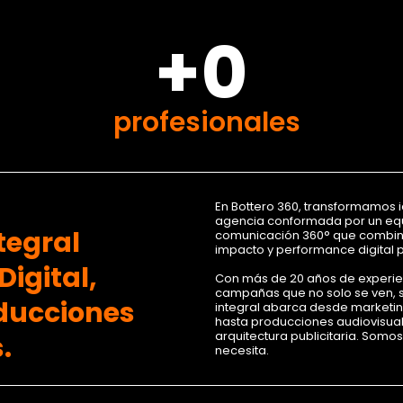
+0
profesionales
En Bottero 360, transformamos 
agencia conformada por un equ
tegral
comunicación 360° que combina 
impacto y performance digital 
igital,
Con más de 20 años de experi
campañas que no solo se ven, s
oducciones
integral abarca desde marketing
hasta producciones audiovisua
arquitectura publicitaria. Somo
.
necesita.