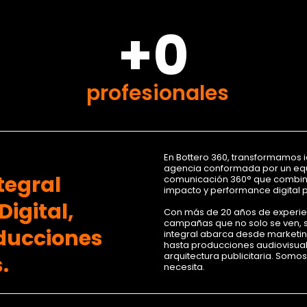
+0
profesionales
En Bottero 360, transformamos 
agencia conformada por un equ
tegral
comunicación 360° que combina 
impacto y performance digital 
igital,
Con más de 20 años de experi
campañas que no solo se ven, s
oducciones
integral abarca desde marketing
hasta producciones audiovisua
arquitectura publicitaria. Somo
.
necesita.